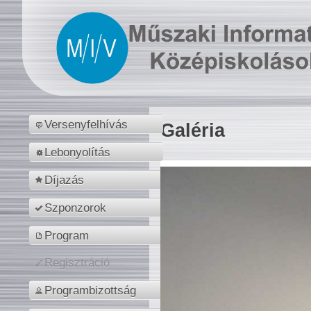
Versenyfelhívás
Galéria
Lebonyolítás
Díjazás
Szponzorok
Program
Regisztráció
Programbizottság