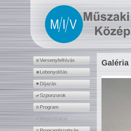
Versenyfelhívás
Galéria
Lebonyolítás
Díjazás
Szponzorok
Program
Regisztráció
Programbizottság