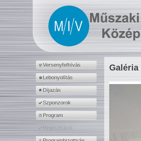
Versenyfelhívás
Galéria
Lebonyolítás
Díjazás
Szponzorok
Program
Regisztráció
Programbizottság