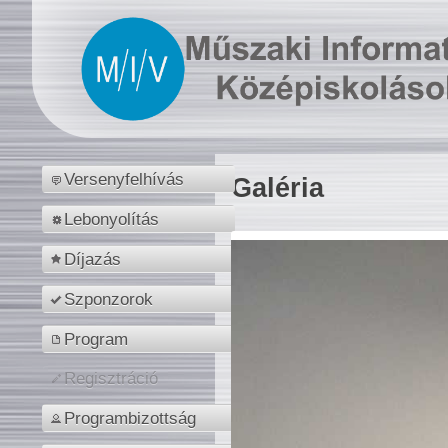
Versenyfelhívás
Galéria
Lebonyolítás
Díjazás
Szponzorok
Program
Regisztráció
Programbizottság