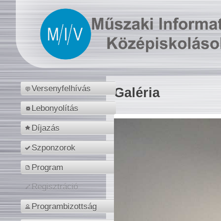
Versenyfelhívás
Galéria
Lebonyolítás
Díjazás
Szponzorok
Program
Regisztráció
Programbizottság