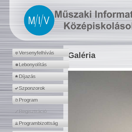
Versenyfelhívás
Galéria
Lebonyolítás
Díjazás
Szponzorok
Program
Regisztráció
Programbizottság