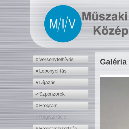
Versenyfelhívás
Galéria
Lebonyolítás
Díjazás
Szponzorok
Program
Regisztráció
Programbizottság