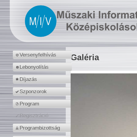
Versenyfelhívás
Galéria
Lebonyolítás
Díjazás
Szponzorok
Program
Regisztráció
Programbizottság