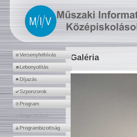
Versenyfelhívás
Galéria
Lebonyolítás
Díjazás
Szponzorok
Program
Regisztráció
Programbizottság