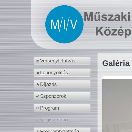
Versenyfelhívás
Galéria
Lebonyolítás
Díjazás
Szponzorok
Program
Regisztráció
Programbizottság