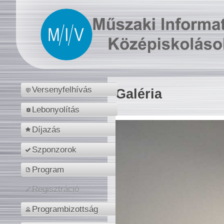
Versenyfelhívás
Galéria
Lebonyolítás
Díjazás
Szponzorok
Program
Regisztráció
Programbizottság