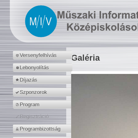
Versenyfelhívás
Galéria
Lebonyolítás
Díjazás
Szponzorok
Program
Regisztráció
Programbizottság