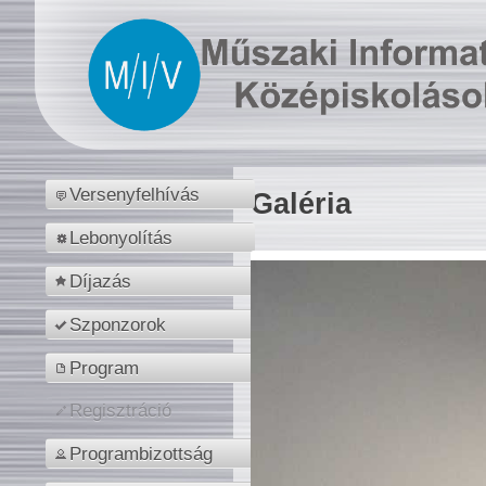
Versenyfelhívás
Galéria
Lebonyolítás
Díjazás
Szponzorok
Program
Regisztráció
Programbizottság