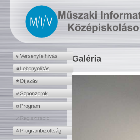
Versenyfelhívás
Galéria
Lebonyolítás
Díjazás
Szponzorok
Program
Regisztráció
Programbizottság