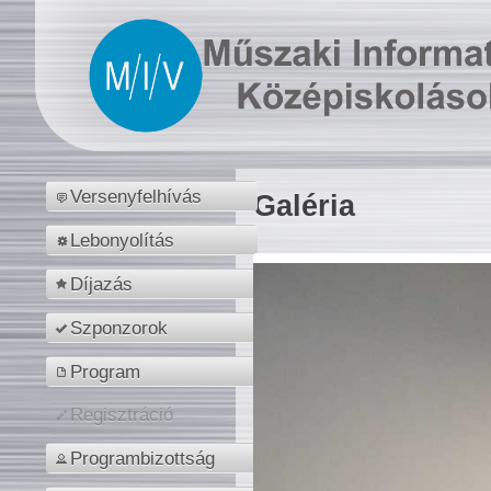
Versenyfelhívás
Galéria
Lebonyolítás
Díjazás
Szponzorok
Program
Regisztráció
Programbizottság