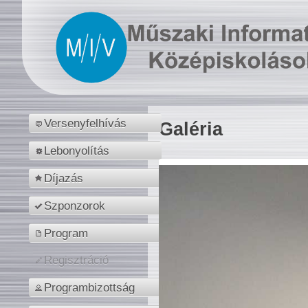
Versenyfelhívás
Galéria
Lebonyolítás
Díjazás
Szponzorok
Program
Regisztráció
Programbizottság