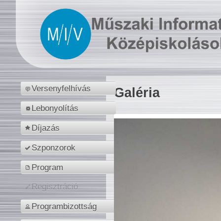
Versenyfelhívás
Galéria
Lebonyolítás
Díjazás
Szponzorok
Program
Regisztráció
Programbizottság