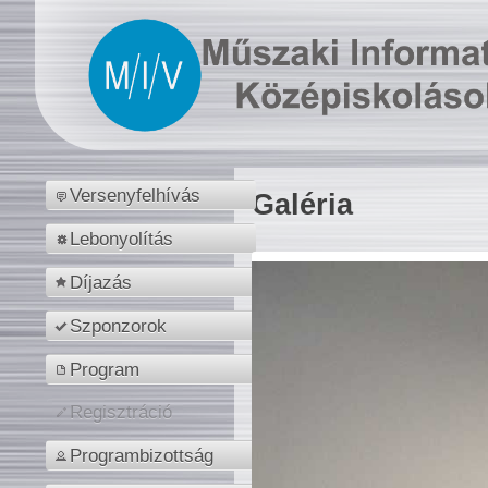
Versenyfelhívás
Galéria
Lebonyolítás
Díjazás
Szponzorok
Program
Regisztráció
Programbizottság