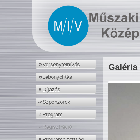
Versenyfelhívás
Galéria
Lebonyolítás
Díjazás
Szponzorok
Program
Regisztráció
Programbizottság