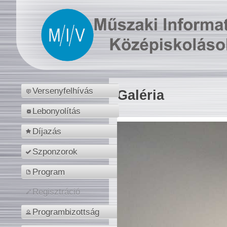
Versenyfelhívás
Galéria
Lebonyolítás
Díjazás
Szponzorok
Program
Regisztráció
Programbizottság