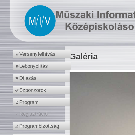
Versenyfelhívás
Galéria
Lebonyolítás
Díjazás
Szponzorok
Program
Regisztráció
Programbizottság