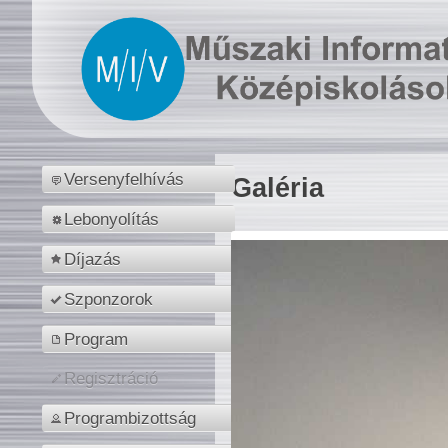
Versenyfelhívás
Galéria
Lebonyolítás
Díjazás
Szponzorok
Program
Regisztráció
Programbizottság