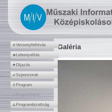
Versenyfelhívás
Galéria
Lebonyolítás
Díjazás
Szponzorok
Program
Regisztráció
Programbizottság