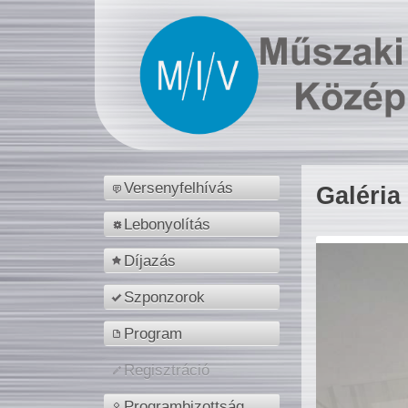
Versenyfelhívás
Galéria
Lebonyolítás
Díjazás
Szponzorok
Program
Regisztráció
Programbizottság