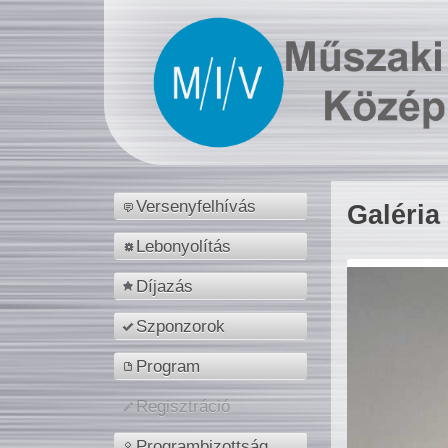
Versenyfelhívás
Galéria
Lebonyolítás
Díjazás
Szponzorok
Program
Regisztráció
Programbizottság