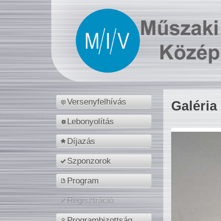
Versenyfelhívás
Galéria
Lebonyolítás
Díjazás
Szponzorok
Program
Regisztráció
Programbizottság