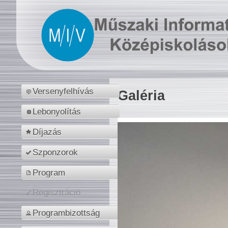
Versenyfelhívás
Galéria
Lebonyolítás
Díjazás
Szponzorok
Program
Regisztráció
Programbizottság