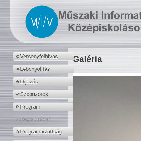
Versenyfelhívás
Galéria
Lebonyolítás
Díjazás
Szponzorok
Program
Regisztráció
Programbizottság