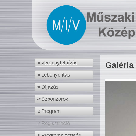
Versenyfelhívás
Galéria
Lebonyolítás
Díjazás
Szponzorok
Program
Regisztráció
Programbizottság