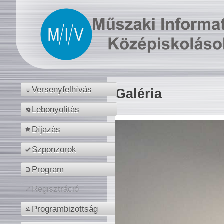
Versenyfelhívás
Galéria
Lebonyolítás
Díjazás
Szponzorok
Program
Regisztráció
Programbizottság