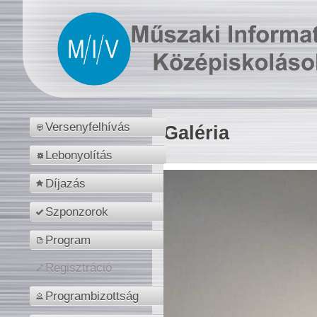
Versenyfelhívás
Galéria
Lebonyolítás
Díjazás
Szponzorok
Program
Regisztráció
Programbizottság