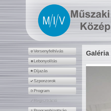
Versenyfelhívás
Galéria
Lebonyolítás
Díjazás
Szponzorok
Program
Regisztráció
Programbizottság