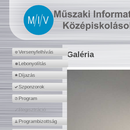
Versenyfelhívás
Galéria
Lebonyolítás
Díjazás
Szponzorok
Program
Regisztráció
Programbizottság