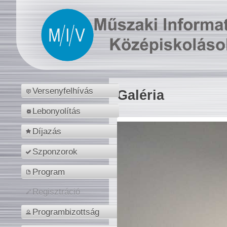
Versenyfelhívás
Galéria
Lebonyolítás
Díjazás
Szponzorok
Program
Regisztráció
Programbizottság