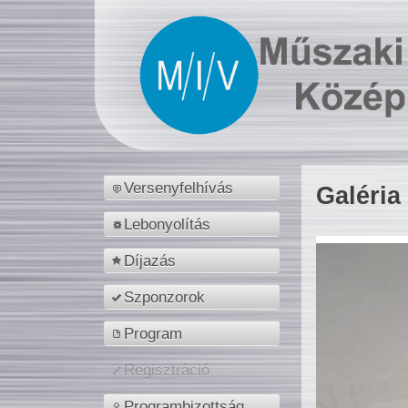
Versenyfelhívás
Galéria
Lebonyolítás
Díjazás
Szponzorok
Program
Regisztráció
Programbizottság