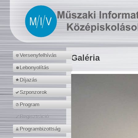
Versenyfelhívás
Galéria
Lebonyolítás
Díjazás
Szponzorok
Program
Regisztráció
Programbizottság