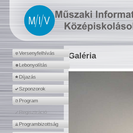
Versenyfelhívás
Galéria
Lebonyolítás
Díjazás
Szponzorok
Program
Regisztráció
Programbizottság