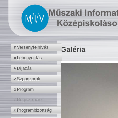
Versenyfelhívás
Galéria
Lebonyolítás
Díjazás
Szponzorok
Program
Regisztráció
Programbizottság