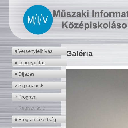
Versenyfelhívás
Galéria
Lebonyolítás
Díjazás
Szponzorok
Program
Regisztráció
Programbizottság