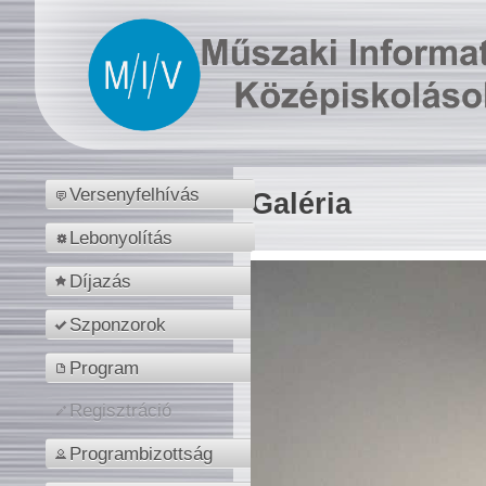
Versenyfelhívás
Galéria
Lebonyolítás
Díjazás
Szponzorok
Program
Regisztráció
Programbizottság