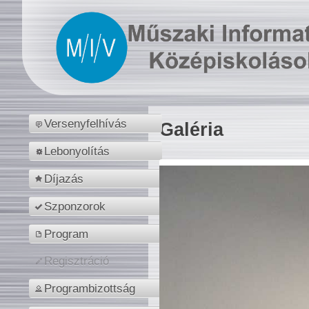
Versenyfelhívás
Galéria
Lebonyolítás
Díjazás
Szponzorok
Program
Regisztráció
Programbizottság