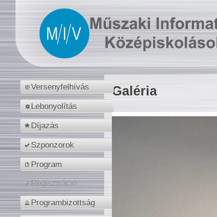
Versenyfelhívás
Galéria
Lebonyolítás
Díjazás
Szponzorok
Program
Regisztráció
Programbizottság