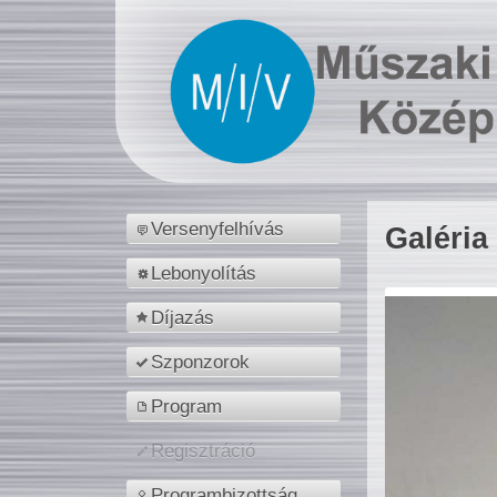
Versenyfelhívás
Galéria
Lebonyolítás
Díjazás
Szponzorok
Program
Regisztráció
Programbizottság