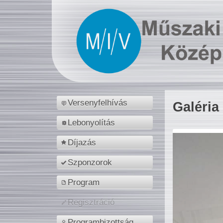
Versenyfelhívás
Galéria
Lebonyolítás
Díjazás
Szponzorok
Program
Regisztráció
Programbizottság