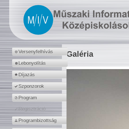
Versenyfelhívás
Galéria
Lebonyolítás
Díjazás
Szponzorok
Program
Regisztráció
Programbizottság