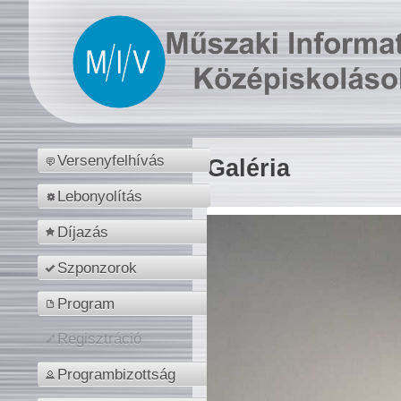
Versenyfelhívás
Galéria
Lebonyolítás
Díjazás
Szponzorok
Program
Regisztráció
Programbizottság