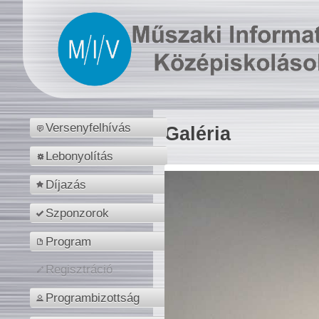
Versenyfelhívás
Galéria
Lebonyolítás
Díjazás
Szponzorok
Program
Regisztráció
Programbizottság