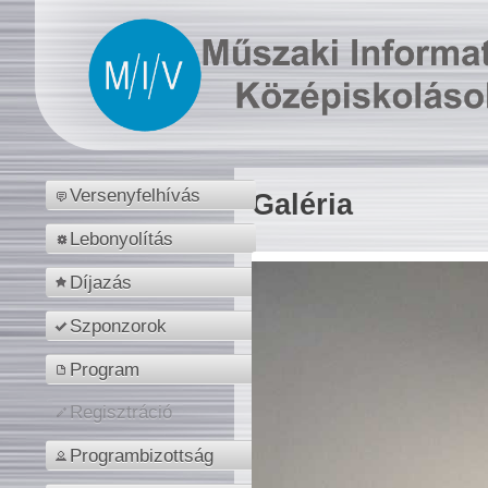
Versenyfelhívás
Galéria
Lebonyolítás
Díjazás
Szponzorok
Program
Regisztráció
Programbizottság