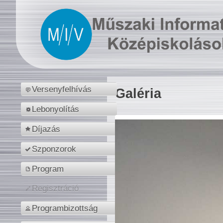
Versenyfelhívás
Galéria
Lebonyolítás
Díjazás
Szponzorok
Program
Regisztráció
Programbizottság