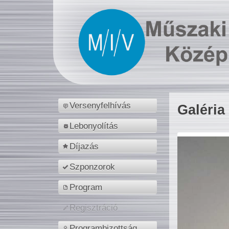
Versenyfelhívás
Galéria
Lebonyolítás
Díjazás
Szponzorok
Program
Regisztráció
Programbizottság